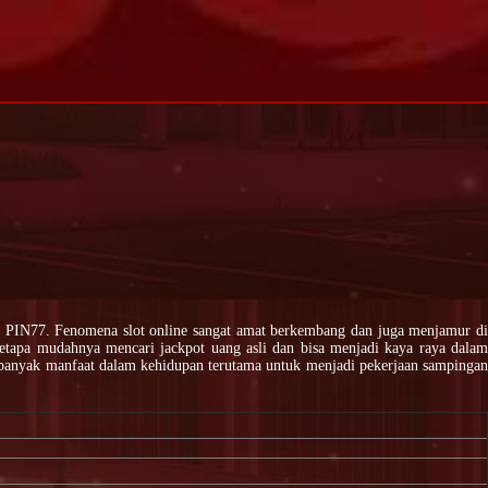
ain PIN77. Fenomena slot online sangat amat berkembang dan juga menjamur d
 betapa mudahnya mencari jackpot uang asli dan bisa menjadi kaya raya dalam
 banyak manfaat dalam kehidupan terutama untuk menjadi pekerjaan sampingan