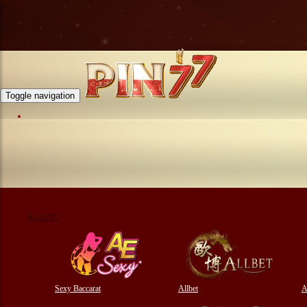
Toggle navigation
BERANDA
KASINO
Sexy Baccarat
Allbet
A