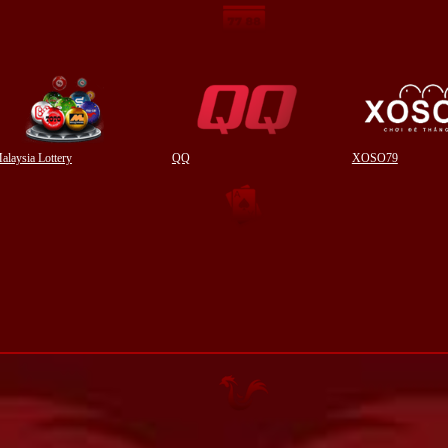
alaysia Lottery
QQ
XOSO79