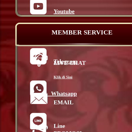
Youtube
MEMBER SERVICE
SOCIAL MEDIA
Telegram
LIVE CHAT
Klik di Sini
Whatsapp
EMAIL
Line