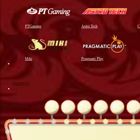
PTGaming
Astro Tech
C
Miki
Pragmatic Play
PROMOSI
REFFERAL