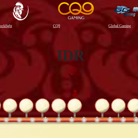
ockfight
CQ9
Global Gaming
IDR