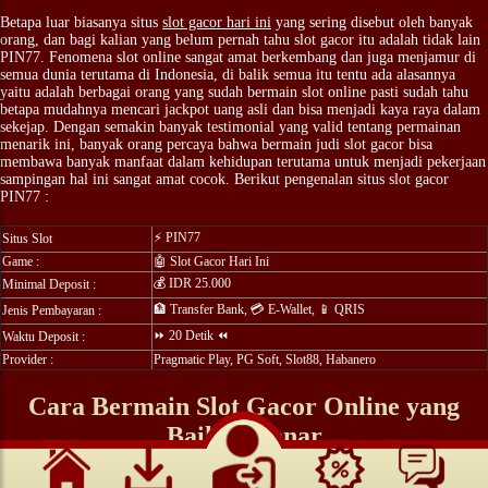
Betapa luar biasanya situs
slot gacor hari ini
yang sering disebut oleh banyak
orang, dan bagi kalian yang belum pernah tahu slot gacor itu adalah tidak lain
PIN77. Fenomena slot online sangat amat berkembang dan juga menjamur di
semua dunia terutama di Indonesia, di balik semua itu tentu ada alasannya
yaitu adalah berbagai orang yang sudah bermain slot online pasti sudah tahu
betapa mudahnya mencari jackpot uang asli dan bisa menjadi kaya raya dalam
sekejap. Dengan semakin banyak testimonial yang valid tentang permainan
menarik ini, banyak orang percaya bahwa bermain judi slot gacor bisa
membawa banyak manfaat dalam kehidupan terutama untuk menjadi pekerjaan
sampingan hal ini sangat amat cocok. Berikut pengenalan situs slot gacor
PIN77 :
⚡ PIN77
Situs Slot
Game :
🤖 Slot Gacor Hari Ini
💰 IDR 25.000
Minimal Deposit :
🏦 Transfer Bank, 💳 E-Wallet, 📱 QRIS
Jenis Pembayaran :
⏩ 20 Detik ⏪
Waktu Deposit :
Provider :
Pragmatic Play, PG Soft, Slot88, Habanero
Cara Bermain Slot Gacor Online yang
Baik & Benar