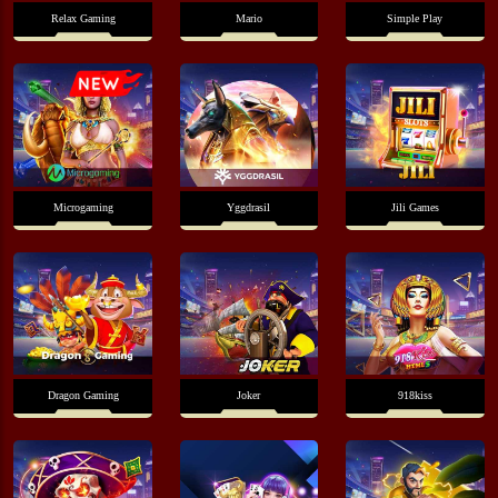
Relax Gaming
Mario
Simple Play
Microgaming
Yggdrasil
Jili Games
Dragon Gaming
Joker
918kiss